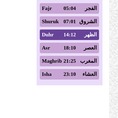
Fajr
05:04
الفجر
Shuruk
07:01
الشروق
Duhr
14:12
الظهر
Asr
18:10
العصر
Maghrib
21:25
المغرب
Isha
23:10
العشاء