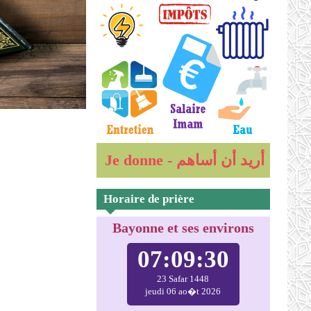
Je donne - أريد أن أساهم
Horaire de prière
Bayonne et ses environs
07:09:31
23 Safar 1448
jeudi 06 ao�t 2026